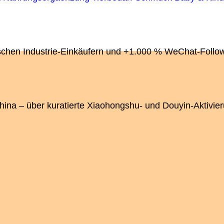
esischen Industrie-Einkäufern und +1.000 % WeChat-Foll
ina – über kuratierte Xiaohongshu- und Douyin-Aktivier