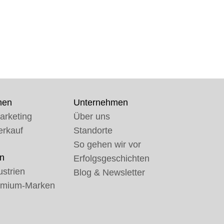
men
Unternehmen
arketing
Über uns
erkauf
Standorte
So gehen wir vor
n
Erfolgsgeschichten
strien
Blog & Newsletter
emium-Marken