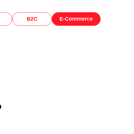
B2C
E-Commerce
o
.