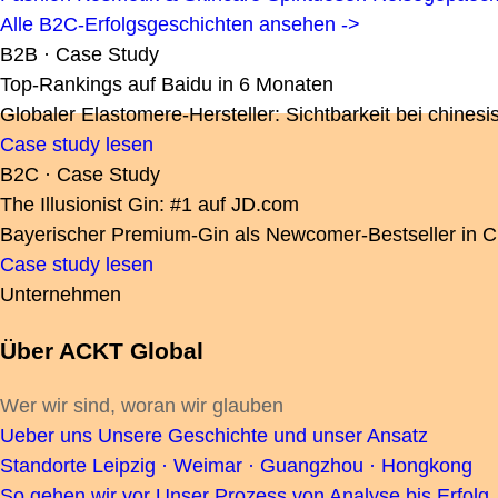
Alle B2C-Erfolgsgeschichten ansehen ->
B2B · Case Study
Top-Rankings auf Baidu in 6 Monaten
Globaler Elastomere-Hersteller: Sichtbarkeit bei chin
Case study lesen
B2C · Case Study
The Illusionist Gin: #1 auf JD.com
Bayerischer Premium-Gin als Newcomer-Bestseller in Ch
Case study lesen
Unternehmen
Über ACKT Global
Wer wir sind, woran wir glauben
Ueber uns
Unsere Geschichte und unser Ansatz
Standorte
Leipzig · Weimar · Guangzhou · Hongkong
So gehen wir vor
Unser Prozess von Analyse bis Erfolg