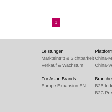
1
Leistungen
Plattfor
Markteintritt & Sichtbarkeit
China-M
Verkauf & Wachstum
China-V
For Asian Brands
Branche
Europe Expansion
EN
B2B Indu
B2C Pr