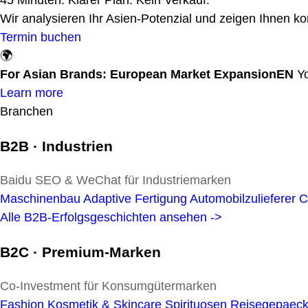
Wir analysieren Ihr Asien-Potenzial und zeigen Ihnen kon
Termin buchen
🌍
For Asian Brands: European Market Expansion
EN
Y
Learn more
Branchen
B2B · Industrien
ACKT News &
Baidu SEO & WeChat für Industriemarken
Maschinenbau
Adaptive Fertigung
Automobilzulieferer
C
Spannende Experten-Insides und Marktinf
Alle B2B-Erfolgsgeschichten ansehen ->
Plus sofort umsetzbare Best-Practices aus
B2C · Premium-Marken
Co-Investment für Konsumgütermarken
Fashion
Kosmetik & Skincare
Spirituosen
Reisegepaec