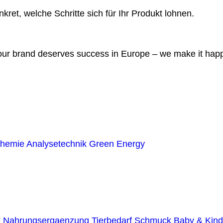
kret, welche Schritte sich für Ihr Produkt lohnen.
our brand deserves success in Europe – we make it hap
 Insides
hemie
Analysetechnik
Green Energy
ormationen für die Expansion nach Asien.
 der Welt der Internationalisierung.
k
Nahrungsergaenzung
Tierbedarf
Schmuck
Baby & Kind