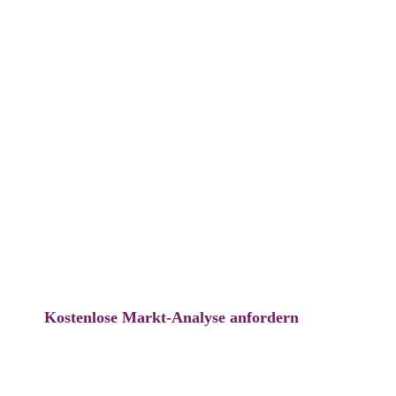
Reisegepäck nach China –
mit 
Kostenlose Markt-Analyse anfordern