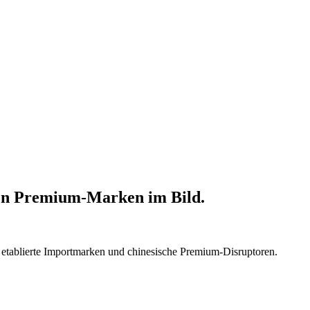
 der diesen Schritt schon mehrfach gegangen ist.
chen Premium-Marken im Bild.
n etablierte Importmarken und chinesische Premium-Disruptoren.