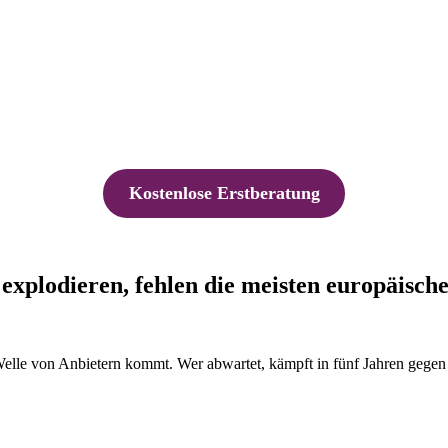
Das Prinzip bleibt immer gleich
.
t uns nicht zum Dienstleister, sondern zu Ihrem Partner – einem,
Kostenlose Erstberatung
 explodieren, fehlen die meisten europäis
 Welle von Anbietern kommt. Wer abwartet, kämpft in fünf Jahren gege