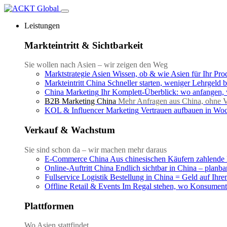
Leistungen
Markteintritt & Sichtbarkeit
Sie wollen nach Asien – wir zeigen den Weg
Marktstrategie Asien
Wissen, ob & wie Asien für Ihr Prod
Markteintritt China
Schneller starten, weniger Lehrgeld 
China Marketing
Ihr Komplett-Überblick: wo anfangen, 
B2B Marketing China
Mehr Anfragen aus China, ohne Ve
KOL & Influencer Marketing
Vertrauen aufbauen in Woc
Verkauf & Wachstum
Sie sind schon da – wir machen mehr daraus
E-Commerce China
Aus chinesischen Käufern zahlend
Online-Auftritt China
Endlich sichtbar in China – planbar
Fullservice Logistik
Bestellung in China = Geld auf Ihr
Offline Retail & Events
Im Regal stehen, wo Konsument
Plattformen
Wo Asien stattfindet