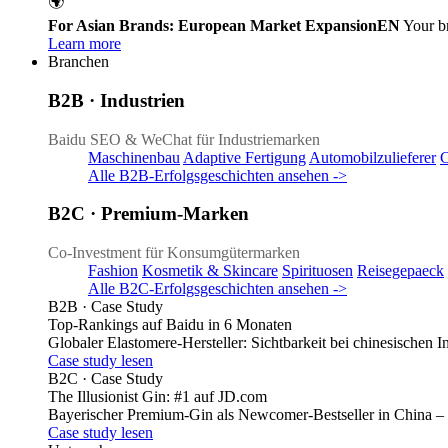
🌍
For Asian Brands: European Market Expansion
EN
Your b
Learn more
Branchen
B2B · Industrien
Baidu SEO & WeChat für Industriemarken
Maschinenbau
Adaptive Fertigung
Automobilzulieferer
Alle B2B-Erfolgsgeschichten ansehen ->
B2C · Premium-Marken
Co-Investment für Konsumgütermarken
Fashion
Kosmetik & Skincare
Spirituosen
Reisegepaeck
Alle B2C-Erfolgsgeschichten ansehen ->
B2B · Case Study
Top-Rankings auf Baidu in 6 Monaten
Globaler Elastomere-Hersteller: Sichtbarkeit bei chinesische
Case study lesen
B2C · Case Study
The Illusionist Gin: #1 auf JD.com
Bayerischer Premium-Gin als Newcomer-Bestseller in China – 
Case study lesen