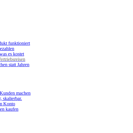
ukt funktioniert
bezahlen
was es kostet
rtriebsreisen
hen statt Jahren
e Kunden machen
, skalierbar.
em Konto
en kaufen